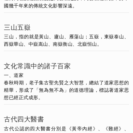
國幾千年來的傳統文化影響深遠。
三山五嶽
三山，指的就是黃山、廬山、雁蕩山；五嶽，東嶽泰山、
西嶽華山、中嶽嵩山、南嶽衡山、北嶽恒山。
文化常識中的諸子百家
一、道家
春秋時期，老子集古聖先賢之大智慧，總結了道家思想的
精華，形成了「無為無不為」的道德理論，標誌著道家思
想已經正式成形。
古代四大醫書
古代公認的四大醫書分別是《黃帝內經》、《難經》、