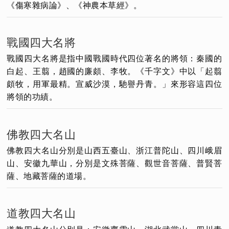
《傷寒雜病論》、《神農本草經》。
戰國四大名將
戰國四大名將是指中國戰國時代四位著名的將領：秦國的
白起、王翦，趙國的廉頗、李牧。《千字文》中以「起翦
頗牧，用軍最精。宣威沙漠，馳譽丹青。」來形容這四位
將領的功績。
佛教四大名山
佛教四大名山分別是山西五臺山、浙江普陀山、四川峨眉
山、安徽九華山，分別是文殊菩薩、觀世音菩薩、普賢菩
薩、地藏菩薩的道場。
道教四大名山