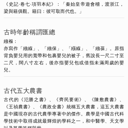
《史記·卷七·項羽本紀》：「秦始皇帝遊會稽，渡浙江，
梁與籍俱觀。籍曰：彼可取而代也。」
古時年齡稱謂匯總
繈褓：
亦寫作「繈緥」、「繈保」、「繦緥」、「繈葆」。原指
背負嬰兒用的寬帶和包裹嬰兒的被子，舊說長一尺二寸至
二尺，闊八寸左右，後亦指嬰兒包或借指未滿周歲的嬰
兒。
古代五大農書
古代的《氾勝之書》、《齊民要術》、《陳敷農書》、
《王禎農書》、《農政全書》統稱五大農書，這五大農書
是中國現存的古代農學專著中的傑作。農學是中國古代科
學技術中取得成就最輝煌的學科之一，和中醫學、天文學