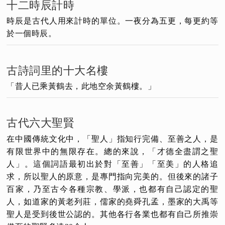
十二時辰計時
時辰是古代人用來計時的單位。一夜分為五更，每更約等
於一個時辰。
古詩詞里的十大名樓
「昔人已乘黃鶴去，此地空余黃鶴樓。」
古代六大聖賢
在中國傳統文化中，「聖人」指知行完備、至善之人，是
有限世界中的無限存在。總的來說，「才德全盡謂之聖
人」。這個詞語最初出於對「至善」「至美」的人格追
求，所以聖人的原意，是專門指向完美的。但後來的諸子
百家，乃至古今各種宗教、學派，也都有自己認定的聖
人，如道家的黃老列莊，儒家的堯舜孔孟，墨家的大禹等
聖人是受到後世公認的。其他各行各業也都有自己所推崇