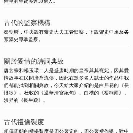
備至的聖賢多達30余人。
古代的監察機構
秦朝時，中央設有禦史大夫主管監察，下設禦史中丞及各
類禦史專掌監察。
關於愛情的詩詞典故
唐玄宗和楊玉環二人是盛唐時期的皇帝與其寵妃，因其愛
情故事在民間廣為流傳，因此在眾多名人誌士的作品中我
們都能找到相關典故，今天給大家介紹的是白居易的《長
恨歌》、杜牧的《過華清宮絕句》、白樸的《梧桐雨》、
洪昇的《長生殿》。
古代禮儀製度
相傳周朝的禮樂製度是周公製定的，周公製禮作樂，對中